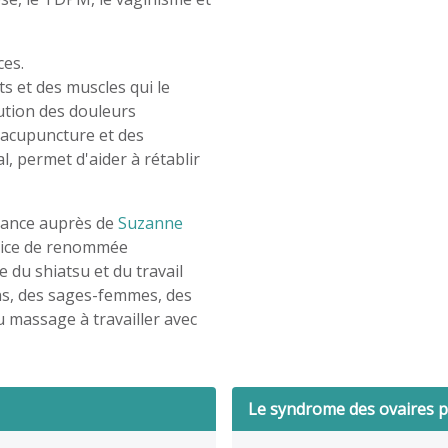
ces.
s et des muscles qui le
nution des douleurs
d'acupuncture et des
, permet d'aider à rétablir
ssance auprès de
Suzanne
trice de renommée
 du shiatsu et du travail
ins, des sages-femmes, des
u massage à travailler avec
Le syndrome des ovaires p