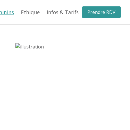
minins
Ethique
Infos & Tarifs
Prendre RDV