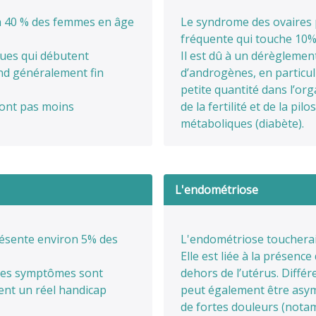
à 40 % des femmes en âge
Le syndrome des ovaires 
fréquente qui touche 10%
ques qui débutent
Il est dû à un dérègleme
end généralement fin
d’androgènes, en particul
petite quantité dans l’or
sont pas moins
de la fertilité et de la pi
métaboliques (diabète).
L'endométriose
ésente environ 5% des
L'endométriose toucherai
Elle est liée à la présenc
 les symptômes sont
dehors de l’utérus. Diffé
ent un réel handicap
peut également être asym
de fortes douleurs (notam