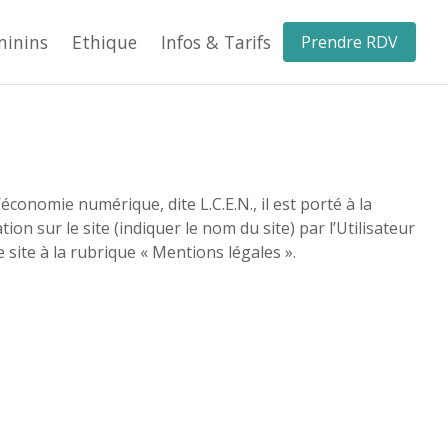
minins
Ethique
Infos & Tarifs
Prendre RDV
conomie numérique, dite L.C.E.N., il est porté à la
on sur le site (indiquer le nom du site) par l’Utilisateur
 site à la rubrique « Mentions légales ».